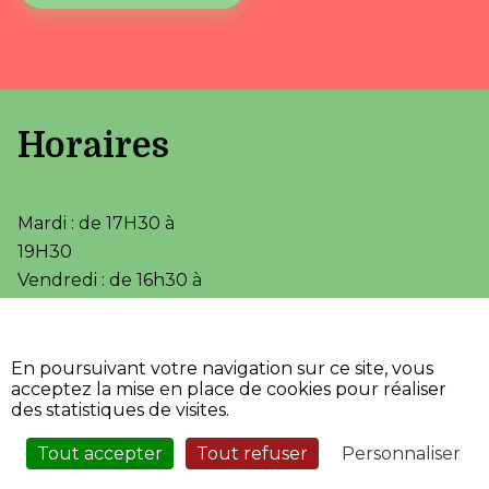
Horaires
Mardi : de 17H30 à
19H30
Vendredi : de 16h30 à
18h00
•
•
Accessibilité
Aide
En poursuivant votre navigation sur ce site, vous
•
Mentions légales
acceptez la mise en place de cookies pour réaliser
•
Plan du site
des statistiques de visites.
•
Fièrement propulsé par
l'Adico
Tout accepter
Tout refuser
Personnaliser
Service Sécurisé