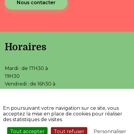
Nous contacter
Horaires
Mardi : de 17H30 à
19H30
Vendredi : de 16h30 à
18h00
•
•
Accessibilité
Aide
En poursuivant votre navigation sur ce site, vous
•
Mentions légales
acceptez la mise en place de cookies pour réaliser
•
Plan du site
des statistiques de visites.
•
Fièrement propulsé par
l'Adico
Tout accepter
Tout refuser
Personnaliser