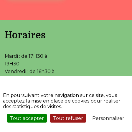
Horaires
Mardi : de 17H30 à
19H30
Vendredi : de 16h30 à
18h00
•
•
Accessibilité
Aide
En poursuivant votre navigation sur ce site, vous
•
Mentions légales
acceptez la mise en place de cookies pour réaliser
•
Plan du site
des statistiques de visites.
•
Fièrement propulsé par
l'Adico
Tout accepter
Tout refuser
Personnaliser
Service Sécurisé